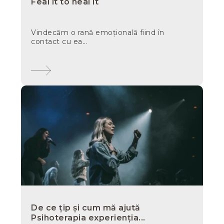
Feal it to heal it
Vindecăm o rană emoțională fiind în
contact cu ea...
De ce țip și cum mă ajută
Psihoterapia experienția...